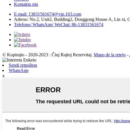
Kontaktu nin
E-mail: 13831561674@vip.163.com
Adreso: No.2, Unit2, Building2, Donggong House A, Lin xi, G
Telefono/ WhatsApp/ WeChat: 86-13831561674
© Kopirajto - 2020-2023 : Ĉiuj Rajtoj Rezervitaj.
Mapo de la retejo
-
Sendi retpoŝton
WhatsApp
x