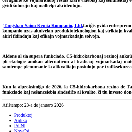
certigante ke vojmarkadoj restas klare videblaj kaj sendifektaj 
gvidi ŝoforojn kaj malhelpi akcidentojn.
Tangshan Saiou Kemia Kompanio, Ltd.
fariĝis gvida entrepreno
kompanio uzas altnivelan produktoteknologion kaj striktajn kvali
akiri fidindajn kaj efikajn vojmarkadajn solvojn.
Aldone al sia supera funkciado, C5-hidrokarbonaj rezinoj ankaŭ p
pli ekologie amikan alternativon al tradiciaj vojmarkadaj ma
samtempe plenumante la altkvalitajn postulojn por trafiksekurec
Kun la alproksimiĝo de 2026, la C5-hidrokarbona rezino de Ta
funkciado kaj neŝancelebla sindediĉo al kvalito, ĉi tiu investo d
Afiŝtempo: 23-a de januaro 2026
Produktoj
Apliko
Pri Ni
Novaĵoj