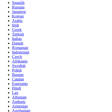
Spanish
Russian
Japanese
Korean
Arabic
Irish
Greek
Turkish
Italian
Danish
Romanian
Indonesian
Czech
Afrikaans
Swedish
Polish
Basque
Catalan
Esperanto
Hindi
Lao
Albanian
Amharic
Armenian
Azerbaijani