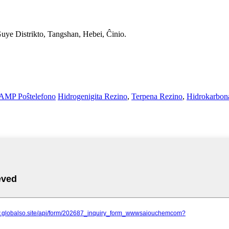
uye Distrikto, Tangshan, Hebei, Ĉinio.
AMP Poŝtelefono
Hidrogenigita Rezino
,
Terpena Rezino
,
Hidrokarbon