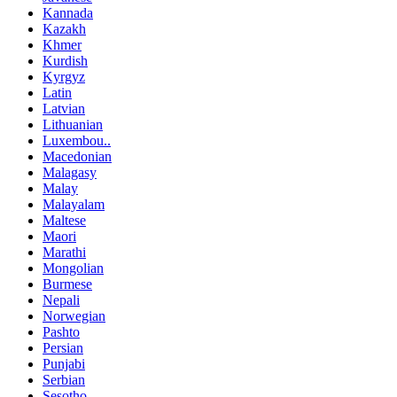
Kannada
Kazakh
Khmer
Kurdish
Kyrgyz
Latin
Latvian
Lithuanian
Luxembou..
Macedonian
Malagasy
Malay
Malayalam
Maltese
Maori
Marathi
Mongolian
Burmese
Nepali
Norwegian
Pashto
Persian
Punjabi
Serbian
Sesotho