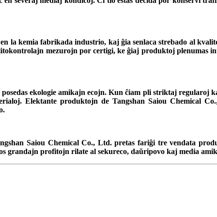
eĉ en severaj mediaj kondiĉoj. Ĉi tio estas decida por konservi tr
 en la kemia fabrikada industrio, kaj ĝia senlaca strebado al kval
tokontrolajn mezurojn por certigi, ke ĝiaj produktoj plenumas inte
osedas ekologie amikajn ecojn. Kun ĉiam pli striktaj regularoj kaj
terialoj. Elektante produktojn de Tangshan Saiou Chemical Co., 
o.
ngshan Saiou Chemical Co., Ltd. pretas fariĝi tre vendata prod
onos grandajn profitojn rilate al sekureco, daŭripovo kaj media ami