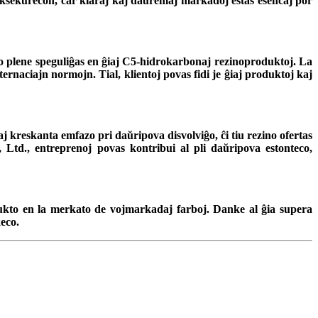
afiksekurecon, ĉar klaraj kaj daŭremaj markadoj estas esencaj por
ito plene speguliĝas en ĝiaj C5-hidrokarbonaj rezinoproduktoj. La
rnaciajn normojn. Tial, klientoj povas fidi je ĝiaj produktoj kaj
 kreskanta emfazo pri daŭripova disvolviĝo, ĉi tiu rezino ofertas
Ltd., entreprenoj povas kontribui al pli daŭripova estonteco,
ukto en la merkato de vojmarkadaj farboj. Danke al ĝia supera
keco.