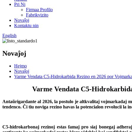
Pri Ni
Firmaa Profilo
Fabrikvizito
Novaĵoj
Kontaktu nin
English
Novaĵoj
Hejmo
Novaĵoj
Varme Vendata C5-Hidrokarbida Rezino en 2026 por Vojmarka
Varme Vendata C5-Hidrokarbida 
Antaŭrigardante al 2026, la postulo je altkvalitaj vojmarkadaj 
tendenco. Ĉi tiu noviga rezino havas la potencialon revolucii la
C5-hidrokarbonaj rezinoj estas famaj pro siaj bonegaj adheraj 