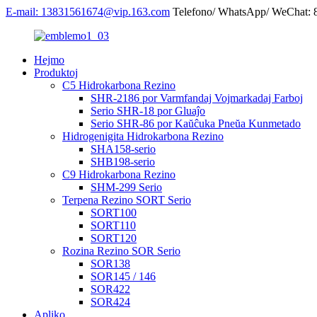
E-mail: 13831561674@vip.163.com
Telefono/ WhatsApp/ WeChat:
Hejmo
Produktoj
C5 Hidrokarbona Rezino
SHR-2186 por Varmfandaj Vojmarkadaj Farboj
Serio SHR-18 por Gluaĵo
Serio SHR-86 por Kaŭĉuka Pneŭa Kunmetado
Hidrogenigita Hidrokarbona Rezino
SHA158-serio
SHB198-serio
C9 Hidrokarbona Rezino
SHM-299 Serio
Terpena Rezino SORT Serio
SORT100
SORT110
SORT120
Rozina Rezino SOR Serio
SOR138
SOR145 / 146
SOR422
SOR424
Apliko