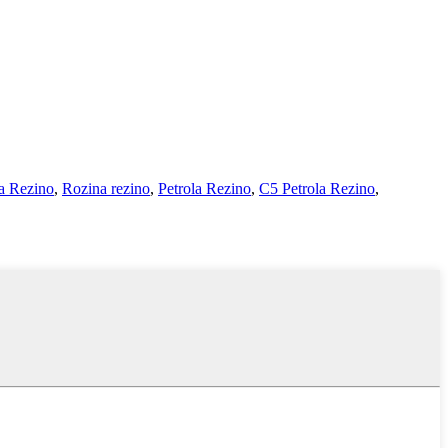
a Rezino
,
Rozina rezino
,
Petrola Rezino
,
C5 Petrola Rezino
,