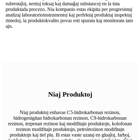
rubrestaĵoj, neniuj toksaj kaj damaĝaj substancoj en la tuta
produktada procezo. Nia kompanio estas ekipita per progresintaj
analizaj laboratorioinstrumentoj kaj perfektaj produktaj inspektaj
rimedoj, la produktokvalito povas esti spurata kaj monitorata iam
ajn.
Niaj Produktoj
Niaj produktoj enhavas C5-hidrokarbonan rezinon,
hidrogenigitan hidrokarbonan rezinon, C9-hidrokarbonan
rezinon, terpenan rezinon kaj modifitajn produktojn, kolofonan
rezinon modifitajn produktojn, petrolrezinon modifitajn
produktojn kaj tiel plu. Ili estas vaste uzataj en gluaĵoj, farboj,