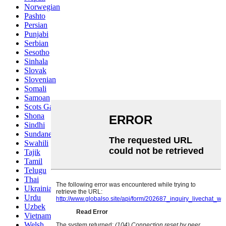
Norwegian
Pashto
Persian
Punjabi
Serbian
Sesotho
Sinhala
Slovak
Slovenian
Somali
Samoan
Scots Gaelic
Shona
Sindhi
Sundanese
Swahili
Tajik
Tamil
Telugu
Thai
Ukrainian
Urdu
Uzbek
Vietnamese
Welsh