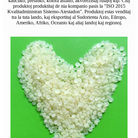
kaŭĉuko, presinko, kolora asfalto, akvorezistaj rulaĵoj ktp. Ĉiuj
produktoj produktitaj de nia kompanio pasis la "ISO 2015
Kvalitadministran Sistemo-Atestadon". Produktoj estas venditaj
tra la tuta lando, kaj eksportitaj al Sudorienta Azio, Eŭropo,
Ameriko, Afriko, Oceanio kaj aliaj landoj kaj regionoj.