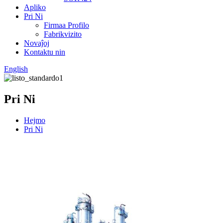
Apliko
Pri Ni
Firmaa Profilo
Fabrikvizito
Novaĵoj
Kontaktu nin
English
Pri Ni
Hejmo
Pri Ni