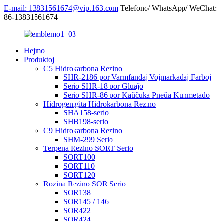
E-mail: 13831561674@vip.163.com
Telefono/ WhatsApp/ WeChat:
86-13831561674
Hejmo
Produktoj
C5 Hidrokarbona Rezino
SHR-2186 por Varmfandaj Vojmarkadaj Farboj
Serio SHR-18 por Gluaĵo
Serio SHR-86 por Kaŭĉuka Pneŭa Kunmetado
Hidrogenigita Hidrokarbona Rezino
SHA158-serio
SHB198-serio
C9 Hidrokarbona Rezino
SHM-299 Serio
Terpena Rezino SORT Serio
SORT100
SORT110
SORT120
Rozina Rezino SOR Serio
SOR138
SOR145 / 146
SOR422
SOR424