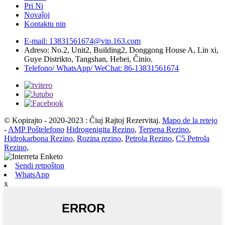
Pri Ni
Novaĵoj
Kontaktu nin
E-mail: 13831561674@vip.163.com
Adreso: No.2, Unit2, Building2, Donggong House A, Lin xi,
Guye Distrikto, Tangshan, Hebei, Ĉinio.
Telefono/ WhatsApp/ WeChat: 86-13831561674
© Kopirajto - 2020-2023 : Ĉiuj Rajtoj Rezervitaj.
Mapo de la retejo
-
AMP Poŝtelefono
Hidrogenigita Rezino
,
Terpena Rezino
,
Hidrokarbona Rezino
,
Rozina rezino
,
Petrola Rezino
,
C5 Petrola
Rezino
,
Sendi retpoŝton
WhatsApp
x