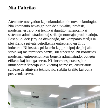
Nia Fabriko
Atentante novigadon kaj enkondukon de nova teknologio.
Nia kompanio havas grupon de altkvalitaj profesiaj
modernaj estraroj kaj teknikaj dungitoj, sciencan kaj
sisteman administradon kaj striktajn normajn produktadojn.
Post pli ol dek jaroj da disvolviĝo, nia kompanio fariĝis la
plej granda privata petrolkemia entrepreno en ĉi tiu
industrio. Ni insistas pri la celo kaj principoj de plej alta
servo kaj malfermiteco bazitaj sur sincereco. Ni konstruos
modernan entreprenon kun bonega administrado, bonega
efikeco kaj bonega servo. Ni sincere esperas esplori
kunlaborajn ŝancojn kun klientoj hejme kaj eksterlande
surbaze de altnivela teknologio, stabila kvalito kaj bona
postvenda servo.